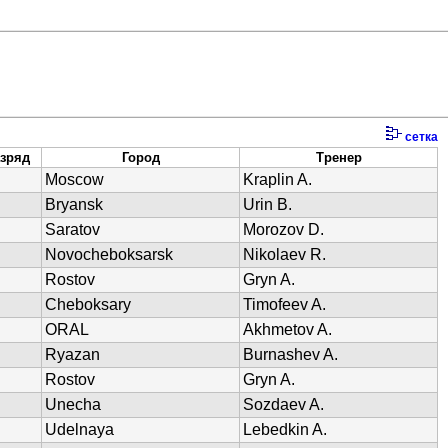
сетка
зряд
Город
Тренер
Moscow
Kraplin A.
Bryansk
Urin B.
Saratov
Morozov D.
Novocheboksarsk
Nikolaev R.
Rostov
Gryn A.
Cheboksary
Timofeev A.
ORAL
Akhmetov A.
Ryazan
Burnashev A.
Rostov
Gryn A.
Unecha
Sozdaev A.
Udelnaya
Lebedkin A.