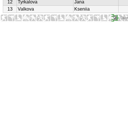
12
Tyrkalova
Jana
13
Valkova
Kseniia
Опуб