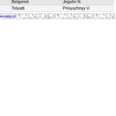
Belgorod
Jegulin N.
Tolyatti
Prisyazhnyy V.
иальности