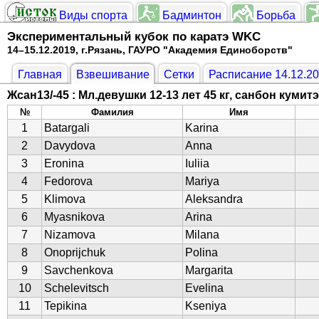
Виды спорта
Бадминтон
Борьба
Экспериментальный кубок по каратэ WKC
14–15.12.2019, г.Рязань, ГАУРО "Академия Единоборств"
Главная
Взвешивание
Сетки
Расписание 14.12.2
Жсан13/-45 : Мл.девушки 12-13 лет 45 кг, санбон кумитэ
№
Фамилия
Имя
1
Batargali
Karina
2
Davydova
Anna
3
Eronina
Iuliia
4
Fedorova
Mariya
5
Klimova
Aleksandra
6
Myasnikova
Arina
7
Nizamova
Milana
8
Onoprijchuk
Polina
9
Savchenkova
Margarita
10
Schelevitsch
Evelina
11
Tepikina
Kseniya