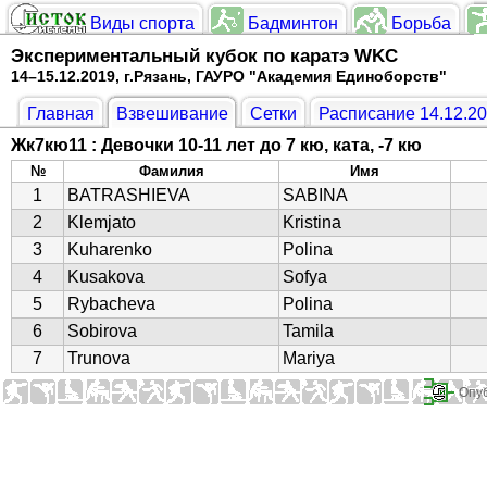
Виды спорта
Бадминтон
Борьба
Экспериментальный кубок по каратэ WKC
14–15.12.2019, г.Рязань, ГАУРО "Академия Единоборств"
Главная
Взвешивание
Сетки
Расписание 14.12.2
Жк7кю11 : Девочки 10-11 лет до 7 кю, ката, -7 кю
№
Фамилия
Имя
1
BATRASHIEVA
SABINA
2
Klemjato
Kristina
3
Kuharenko
Polina
4
Kusakova
Sofya
5
Rybacheva
Polina
6
Sobirova
Tamila
7
Trunova
Mariya
Опуб