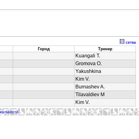
сетка
Город
Тренер
Kuangali T.
Gromova O.
Yakushkina
Kim V.
Burnashev A.
Tilavaldiev М
Kim V.
иальности