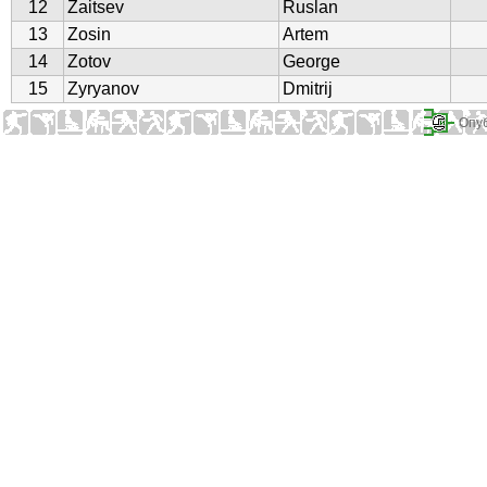
12
Zaitsev
Ruslan
13
Zosin
Artem
14
Zotov
George
15
Zyryanov
Dmitrij
Опуб