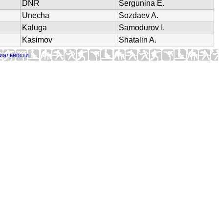
DNR
Sergunina E.
Unecha
Sozdaev A.
Kaluga
Samodurov I.
Kasimov
Shatalin A.
иальности