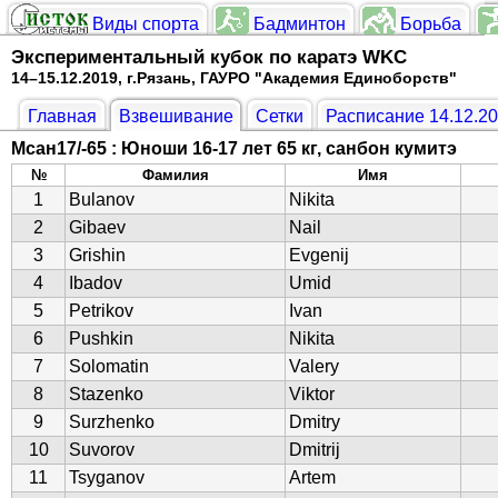
Виды спорта
Бадминтон
Борьба
Экспериментальный кубок по каратэ WKC
14–15.12.2019, г.Рязань, ГАУРО "Академия Единоборств"
Главная
Взвешивание
Сетки
Расписание 14.12.2
Мсан17/-65 : Юноши 16-17 лет 65 кг, санбон кумитэ
№
Фамилия
Имя
1
Bulanov
Nikita
2
Gibaev
Nail
3
Grishin
Evgenij
4
Ibadov
Umid
5
Petrikov
Ivan
6
Pushkin
Nikita
7
Solomatin
Valery
8
Stazenko
Viktor
9
Surzhenko
Dmitry
10
Suvorov
Dmitrij
11
Tsyganov
Artem