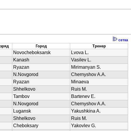
сетка
зряд
Город
Тренер
Novocheboksarsk
Lvova L.
Kanash
Vasilev L.
Ryazan
Mirimanyan S.
N.Novgorod
Chernyshov A.A.
Ryazan
Minaeva
Shhelkovo
Ruis M.
Tambov
Bartenev E.
N.Novgorod
Chernyshov A.A.
Lugansk
Yakushkina A.
Shhelkovo
Ruis M.
Cheboksary
Yakovlev G.