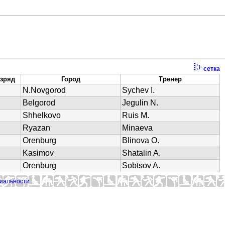
сетка
зряд
Город
Тренер
N.Novgorod
Sychev I.
Belgorod
Jegulin N.
Shhelkovo
Ruis M.
Ryazan
Minaeva
Orenburg
Blinova O.
Kasimov
Shatalin A.
Orenburg
Sobtsov A.
иальности