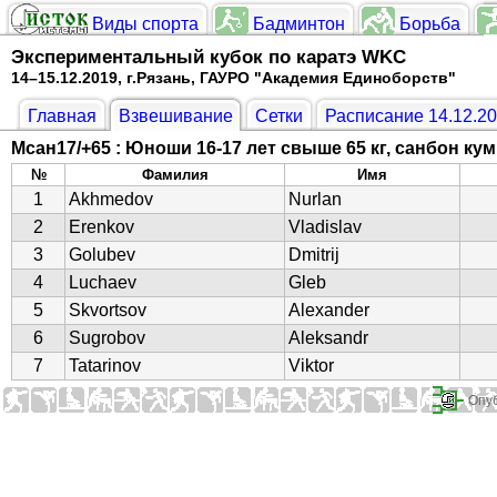
Виды спорта
Бадминтон
Борьба
Экспериментальный кубок по каратэ WKC
14–15.12.2019, г.Рязань, ГАУРО "Академия Единоборств"
Главная
Взвешивание
Сетки
Расписание 14.12.2
Мсан17/+65 : Юноши 16-17 лет свыше 65 кг, санбон ку
№
Фамилия
Имя
1
Akhmedov
Nurlan
2
Erenkov
Vladislav
3
Golubev
Dmitrij
4
Luchaev
Gleb
5
Skvortsov
Alexander
6
Sugrobov
Aleksandr
7
Tatarinov
Viktor
Опуб