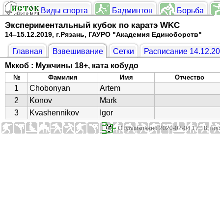
Виды спорта
Бадминтон
Борьба
Экспериментальный кубок по каратэ WKC
14–15.12.2019, г.Рязань, ГАУРО "Академия Единоборств"
Главная
Взвешивание
Сетки
Расписание 14.12.2
Мккоб : Мужчины 18+, ката кобудо
№
Фамилия
Имя
Отчество
1
Chobonyan
Artem
2
Konov
Mark
3
Kvashennikov
Igor
Опубликовано 2020-02-04 17:18 по