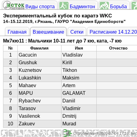
Виды спорта
Бадминтон
Борьба
Экспериментальный кубок по каратэ WKC
14–15.12.2019, г.Рязань, ГАУРО "Академия Единоборств"
Главная
Взвешивание
Сетки
Расписание 14.12.2
Мк7кю11 : Мальчики 10-11 лет до 7 кю, ката, -7 кю
№
Фамилия
Имя
Отчество
1
Gacucin
Vladislav
2
Grushuk
Kirill
3
Kuznetsov
Tikhon
4
Lukashkin
Maksim
5
Mahaev
Artem
6
MAPU
GALAMAT
7
Rybachev
Daniil
8
Tarasov
Vladimir
9
Vasilenok
Dmitrij
10
Zakuev
Murad
Опубликовано 2020-02-04 17:18 по