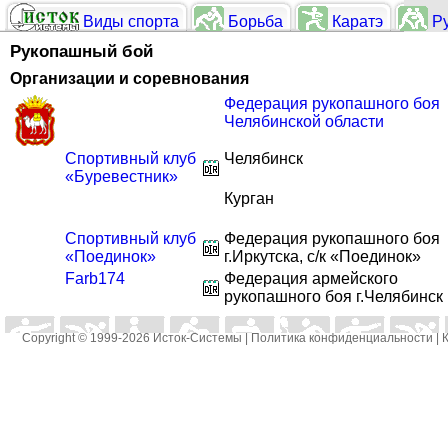
Виды спорта
Борьба
Каратэ
Ру
Рукопашный бой
Организации и соревнования
Федерация рукопашного боя
Челябинской области
Спортивный клуб
Челябинск
Буревестник
Курган
Спортивный клуб
Федерация рукопашного боя
Поединок
г.Иркутска, с/к
Поединок
Farb174
Федерация армейского
рукопашного боя г.Челябинск
Copyright © 1999-2026
Исток-Системы
|
Политика конфиденциальности
|